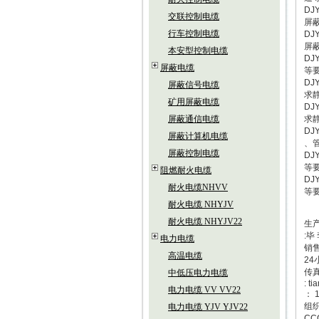
D
交联控制电缆
屏
行车控制电缆
D
屏
本安型控制电缆
D
屏蔽电缆
等
D
屏蔽信号电缆
求
矿用屏蔽电缆
D
屏蔽通信电缆
求
D
屏蔽计算机电缆
、
屏蔽控制电缆
D
等
阻燃耐火电缆
D
耐火电缆NHVV
等
耐火电缆 NHYJV
耐火电缆 NHYJV22
生
:毕
电力电缆
销售
高温电缆
24
传真
中低压电力电缆
: t
电力电缆 VV VV22
： 
组织
电力电缆 YJV YJV22
CC