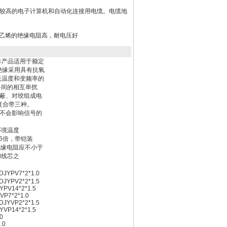
求较高的电子计算机和自动化连接用电缆。电缆地
聚乙烯的绝缘电阻高，耐电压好
本产品适用于额定
绝缘采用具有抗氧
耗温度和变频率的
间的相互串扰
蔽、对绞组成电
复合带三种。
不会影响信号的
环境温度
的6倍，带铠装
绝缘电阻应不小于
和线芯之
JYPV7*2*1.0
DJYPV2*2*1.5
YPV14*2*1.5
VP7*2*1.0
DJYVP2*2*1.5
YVP14*2*1.5
2*1.0
*2*1.0