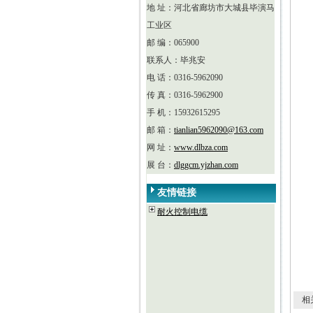
地 址：河北省廊坊市大城县毕演马
工业区
邮 编：065900
联系人：毕兆安
电 话：0316-5962090
传 真：0316-5962900
手 机：15932615295
邮 箱：
tianlian5962090@163.com
网 址：
www.dlbza.com
展 台：
dlggcm.yjzhan.com
友情链接
耐火控制电缆
相关