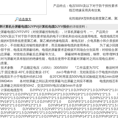
产品特点：
电压500V及以下对于防干扰性要
线芯绝缘采用具有抗氧
化性能的K型B类低密度聚乙烯。
点击放大
津计算机分屏蔽电缆DJYPV|计算机电缆DJYV报价
的详细资料：
绞屏蔽电缆DJYP2VP2（对绞屏蔽控制电缆），计算机屏蔽信号，一、产品简介 
压500V及以下对于防干扰性要求较高的电子计算机和自动化连接用电缆。电缆地线芯
性能的K型B类低密度聚乙烯。聚乙烯的绝缘电阻高，耐电压好，介电系数小和介质损
响也小，不但能满足传输性能的要求，而且能确保电缆的使用寿命。 为了减少回路
外部干扰，电缆采用屏蔽结构。电缆的屏蔽要求是根据不同场合分别采用：对绞组合屏
的总屏蔽、对绞组合屏蔽后总屏蔽等方法。 屏蔽材料有圆铜线，铜带、铝带/塑料
蔽对与屏蔽对具有较好的绝缘性能，电缆在使用中若屏蔽对屏蔽对之间出现电位差时，
输质量。
、技术参数 产品额定电压（U0/U）:300/500V *工作温度为70℃ 敷设时
低于:固定敷设-40℃,非固定敷设-15℃ zui小弯曲半径：无铠装层应小于电缆外径
的电缆应不小于电缆外径的12倍 在20℃时用直流500V电压试验稳定充电1min后
500MΩ•Km 各对绞屏蔽之间以及对绞屏蔽与总屏蔽之间应不断路 电缆的线芯
以及屏蔽之间应经受50HZ，交流2000V电压试验5min不击穿
计算机电缆型号 DJYPV1*2*1.0 DJYPV2*2*1.0 DJYPV3*2*1.0 DJYPV4*2*1.0 D
PV10*2*1.0 DJYPV12*2*1.0 DJYPV14*2*1.0 DJYPV19*2*1.0 DJYPV1*2*1.5 
PV3*2*1.5 DJYPV4*2*1.5 DJYPV7*2*1.5 DJYPV10*2*1.5 DJYPV12*2*1.5 DJ
PV19*2*1.5 DJYVP1*2*1.0 DJYVP2*2*1.0 DJYVP3*2*1.0 DJYVP4*2*1.0 DJY
VP10*2*1.0 DJYVP12*2*1.0 DJYVP14*2*1.0 DJYVP19*2*1.0 DJYVP1*2*1.5 
VP3*2*1.5 DJYVP4*2*1.5 DJYVP7*2*1.5 DJYVP10*2*1.5 DJYVP12*2*1.5 DJ
YVP19*2*1.5 DJYPVP1*2*1.0 DJYPVP2*2*1.0 DJYPVP3*2*1.0 DJYPVP4*
PVP7*2*1.0 DJYPVP10*2*1.0 DJYPVP12*2*1.0 DJYPVP14*2*1.0 DJYPVP19