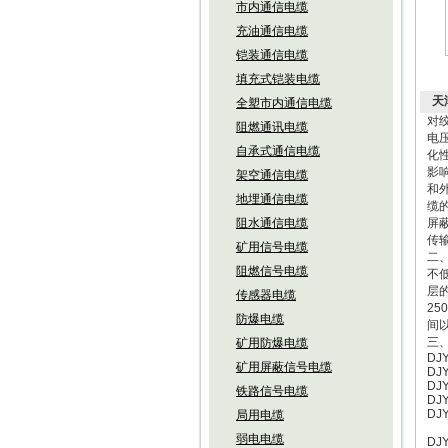
市内通信电缆
充油通信电缆
铠装通信电缆
填充式铠装电缆
天
全塑市内通信电缆
对
阻燃通讯电缆
电
自承式通信电缆
化
影
架空通信电缆
和
地埋通信电缆
缆
阻水通信电缆
屏
传
矿用信号电缆
二
阻燃信号电缆
不
层
传感器电缆
2
防爆电缆
间
三、
矿用防爆电缆
DJY
矿用屏蔽信号电缆
DJY
DJY
铁路信号电缆
DJY
DJY
局用电缆
DJ
弱电电缆
DJY