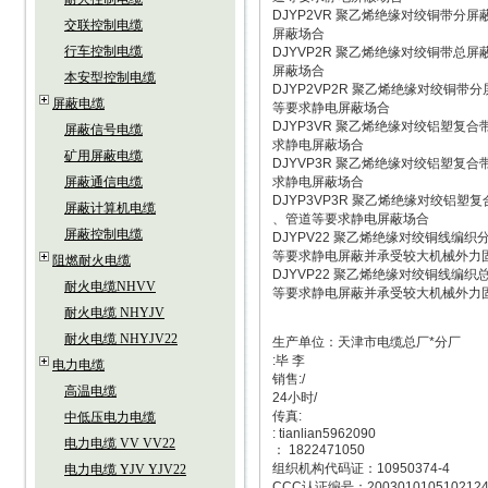
DJYP2VR 聚乙烯绝缘对绞铜带
交联控制电缆
屏蔽场合
行车控制电缆
DJYVP2R 聚乙烯绝缘对绞铜带
屏蔽场合
本安型控制电缆
DJYP2VP2R 聚乙烯绝缘对绞铜
屏蔽电缆
等要求静电屏蔽场合
DJYP3VR 聚乙烯绝缘对绞铝塑
屏蔽信号电缆
求静电屏蔽场合
矿用屏蔽电缆
DJYVP3R 聚乙烯绝缘对绞铝塑
屏蔽通信电缆
求静电屏蔽场合
DJYP3VP3R 聚乙烯绝缘对绞铝
屏蔽计算机电缆
、管道等要求静电屏蔽场合
屏蔽控制电缆
DJYPV22 聚乙烯绝缘对绞铜线编
等要求静电屏蔽并承受较大机械外力
阻燃耐火电缆
DJYVP22 聚乙烯绝缘对绞铜线编
耐火电缆NHVV
等要求静电屏蔽并承受较大机械外力
耐火电缆 NHYJV
耐火电缆 NHYJV22
生产单位：天津市电缆总厂*分厂
:毕 李
电力电缆
销售:/
高温电缆
24小时/
传真:
中低压电力电缆
: tianlian5962090
电力电缆 VV VV22
： 1822471050
组织机构代码证：10950374-4
电力电缆 YJV YJV22
CCC认证编号：200301010510212