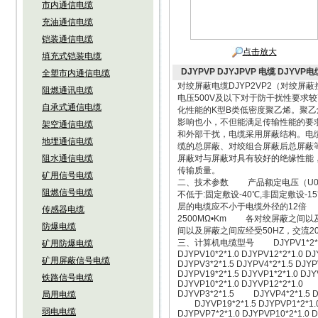
市内通信电缆
充油通信电缆
铠装通信电缆
点击放大
填充式铠装电缆
DJYPVP DJYJPVP 电缆 DJYVP电
全塑市内通信电缆
对绞屏蔽电缆DJYP2VP2（对绞
阻燃通讯电缆
电压500V及以下对于防干扰性要求
自承式通信电缆
化性能的K型B类低密度聚乙烯。聚
影响也小，不但能满足传输性能的要
架空通信电缆
和外部干扰，电缆采用屏蔽结构。电
地埋通信电缆
缆的总屏蔽、对绞组合屏蔽后总屏蔽
阻水通信电缆
屏蔽对与屏蔽对具有较好的绝缘性能
传输质量。
矿用信号电缆
二、技术参数 产品额定电压（U0/
阻燃信号电缆
不低于:固定敷设-40℃,非固定敷设
层的电缆应不小于电缆外径的12倍 
传感器电缆
2500MΩ•Km 各对绞屏蔽之
防爆电缆
间以及屏蔽之间应经受50HZ，交流2
三、计算机电缆型号 DJYPV1*2*1.0 DJY
矿用防爆电缆
DJYPV10*2*1.0 DJYPV12*2*1.0 D
矿用屏蔽信号电缆
DJYPV3*2*1.5 DJYPV4*2*1.5 DJY
DJYPV19*2*1.5 DJYVP1*2*1.0 DJ
铁路信号电缆
DJYVP10*2*1.0 DJYVP12*2*1.0 D
DJYVP3*2*1.5 DJYVP4*2*1.5 DJY
局用电缆
DJYVP19*2*1.5 DJYPVP1*2*1.0
弱电电缆
DJYPVP7*2*1.0 DJYPVP10*2*1.0