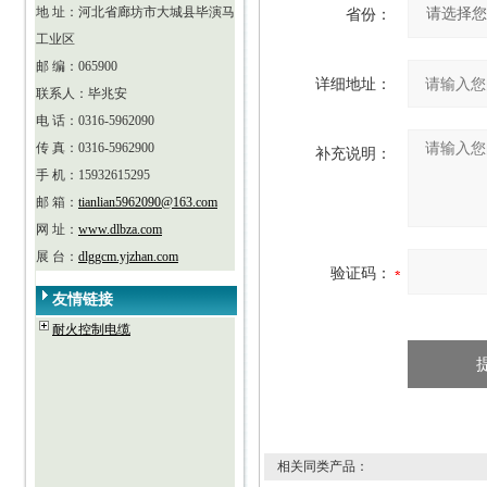
地 址：河北省廊坊市大城县毕演马
省份：
工业区
邮 编：065900
详细地址：
联系人：毕兆安
电 话：0316-5962090
传 真：0316-5962900
补充说明：
手 机：15932615295
邮 箱：
tianlian5962090@163.com
网 址：
www.dlbza.com
展 台：
dlggcm.yjzhan.com
验证码：
友情链接
耐火控制电缆
相关同类产品：