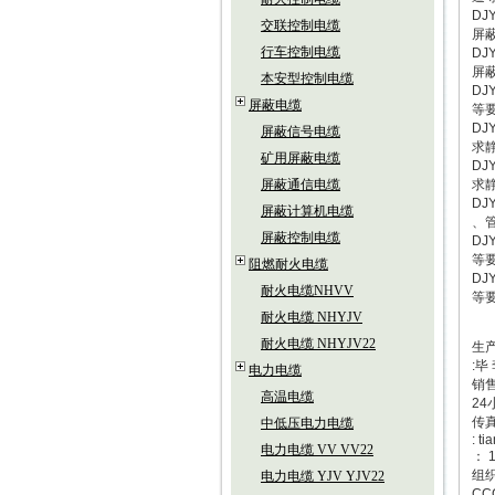
D
交联控制电缆
屏
行车控制电缆
D
屏
本安型控制电缆
D
屏蔽电缆
等
D
屏蔽信号电缆
求
矿用屏蔽电缆
D
屏蔽通信电缆
求
D
屏蔽计算机电缆
、
屏蔽控制电缆
D
等
阻燃耐火电缆
D
耐火电缆NHVV
等
耐火电缆 NHYJV
耐火电缆 NHYJV22
生
:毕
电力电缆
销售
高温电缆
24
传真
中低压电力电缆
: t
电力电缆 VV VV22
： 
组织
电力电缆 YJV YJV22
CC