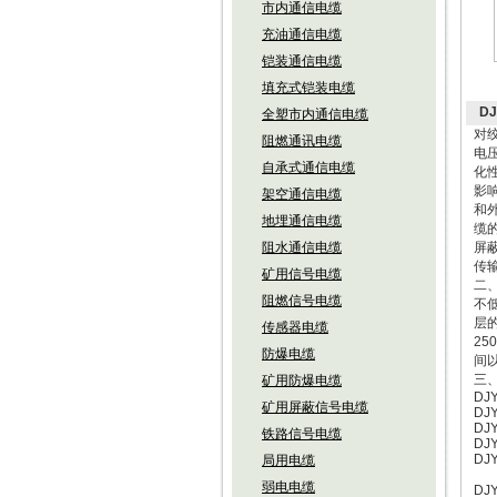
市内通信电缆
充油通信电缆
铠装通信电缆
填充式铠装电缆
D
全塑市内通信电缆
对
阻燃通讯电缆
电
自承式通信电缆
化
影
架空通信电缆
和
地埋通信电缆
缆
阻水通信电缆
屏
传
矿用信号电缆
二
阻燃信号电缆
不
层
传感器电缆
2
防爆电缆
间
三、
矿用防爆电缆
DJY
矿用屏蔽信号电缆
DJY
DJY
铁路信号电缆
DJY
DJY
局用电缆
DJ
弱电电缆
DJY