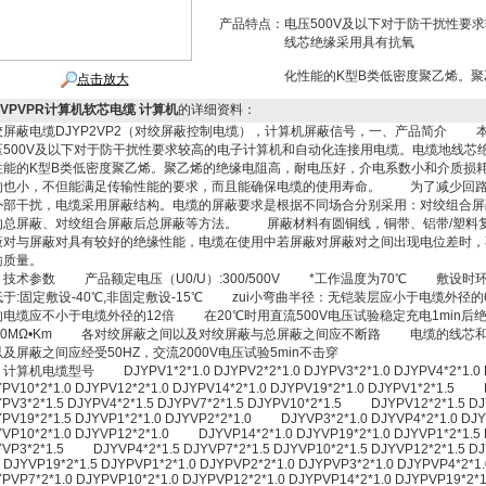
产品特点：
电压500V及以下对于防干扰性要
线芯绝缘采用具有抗氧
化性能的K型B类低密度聚乙烯。
点击放大
JVPVPR计算机软芯电缆 计算机
的详细资料：
绞屏蔽电缆DJYP2VP2（对绞屏蔽控制电缆），计算机屏蔽信号，一、产品简介 
压500V及以下对于防干扰性要求较高的电子计算机和自动化连接用电缆。电缆地线芯
性能的K型B类低密度聚乙烯。聚乙烯的绝缘电阻高，耐电压好，介电系数小和介质损
响也小，不但能满足传输性能的要求，而且能确保电缆的使用寿命。 为了减少回路
外部干扰，电缆采用屏蔽结构。电缆的屏蔽要求是根据不同场合分别采用：对绞组合屏
的总屏蔽、对绞组合屏蔽后总屏蔽等方法。 屏蔽材料有圆铜线，铜带、铝带/塑料
蔽对与屏蔽对具有较好的绝缘性能，电缆在使用中若屏蔽对屏蔽对之间出现电位差时，
输质量。
、技术参数 产品额定电压（U0/U）:300/500V *工作温度为70℃ 敷设时
低于:固定敷设-40℃,非固定敷设-15℃ zui小弯曲半径：无铠装层应小于电缆外径
的电缆应不小于电缆外径的12倍 在20℃时用直流500V电压试验稳定充电1min后
500MΩ•Km 各对绞屏蔽之间以及对绞屏蔽与总屏蔽之间应不断路 电缆的线芯
以及屏蔽之间应经受50HZ，交流2000V电压试验5min不击穿
计算机电缆型号 DJYPV1*2*1.0 DJYPV2*2*1.0 DJYPV3*2*1.0 DJYPV4*2*1.0 D
PV10*2*1.0 DJYPV12*2*1.0 DJYPV14*2*1.0 DJYPV19*2*1.0 DJYPV1*2*1.5 
PV3*2*1.5 DJYPV4*2*1.5 DJYPV7*2*1.5 DJYPV10*2*1.5 DJYPV12*2*1.5 DJ
PV19*2*1.5 DJYVP1*2*1.0 DJYVP2*2*1.0 DJYVP3*2*1.0 DJYVP4*2*1.0 DJY
VP10*2*1.0 DJYVP12*2*1.0 DJYVP14*2*1.0 DJYVP19*2*1.0 DJYVP1*2*1.5 
VP3*2*1.5 DJYVP4*2*1.5 DJYVP7*2*1.5 DJYVP10*2*1.5 DJYVP12*2*1.5 DJ
YVP19*2*1.5 DJYPVP1*2*1.0 DJYPVP2*2*1.0 DJYPVP3*2*1.0 DJYPVP4*
PVP7*2*1.0 DJYPVP10*2*1.0 DJYPVP12*2*1.0 DJYPVP14*2*1.0 DJYPVP19