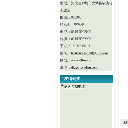
地 址：河北省廊坊市大城县毕演马
工业区
邮 编：065900
联系人：毕兆安
电 话：0316-5962090
传 真：0316-5962900
手 机：15932615295
邮 箱：
tianlian5962090@163.com
网 址：
www.dlbza.com
展 台：
dlggcm.yjzhan.com
友情链接
耐火控制电缆
相关