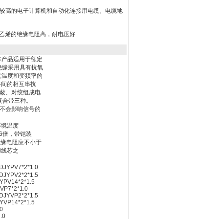
求较高的电子计算机和自动化连接用电缆。电缆地
聚乙烯的绝缘电阻高，耐电压好
本产品适用于额定
绝缘采用具有抗氧
耗温度和变频率的
间的相互串扰
蔽、对绞组成电
复合带三种。
不会影响信号的
环境温度
的6倍，带铠装
绝缘电阻应不小于
和线芯之
JYPV7*2*1.0
DJYPV2*2*1.5
YPV14*2*1.5
VP7*2*1.0
DJYVP2*2*1.5
YVP14*2*1.5
2*1.0
*2*1.0