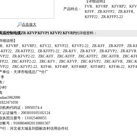
【详细说明】
FVR、KFVRP、KFVRP2、KFV2
产品特点：
KFFP、ZR-KFFP2、ZR-KFFR、
KFFP22、ZR-KFFP2-22
点击放大
温控制电缆ZR-KFVP KFVP1 KFVP2 KFVRP
的详细资料：
详细说明】
R、KFVRP、KFVRP2、KFV22、KFVP22、KFVP2-22、ZR-KFF、ZR-KFFP、ZR-KF
-KFF22、ZR-KFFP22、ZR-KFFP2-22、ZR-KFV、ZR-KFVP、ZR-KFVP2、ZR-KFV
VP22、ZR-KFVP2-22、ZRC-KFF、ZRC-KFFP、ZRC-KFFP2、ZRC-KFFR、ZRC-KF
FP22、ZRC-KFFP2-22、ZRC-KFV、ZRC-KFVP、ZRC-KFVP2、ZRC-KFVR、ZRC-
VP22、ZRC-KFVP2-22、KFF46、KFF46P、KFF46RP、KFF46P2、KFF46-22、KFF
产单位：天津市电缆总厂*分厂
 李
:/
小时/
真:
ianlian5962090
1822471050
织机构代码证：10950374-4
C认证编号：2003010105102124
业执照注册号：131025400055
帐号：91608040020110001507
户行：河北省大城县刘固献农村信用合作社