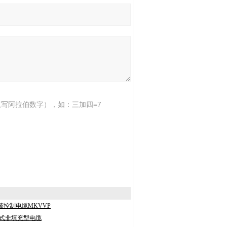
写阿拉伯数字），如：三加四=7
蔽控制电缆MKVVP
承式非填充型电缆