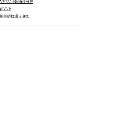
-KVVR32控制电缆外径
RVVP
丝编织防拉通信电缆