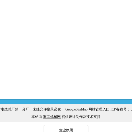
市电缆总厂第一分厂，未经允许翻录必究
GoogleSiteMap
网站管理入口
ICP备案号：
本站由
重工机械网
提供设计制作及技术支持
营业执照