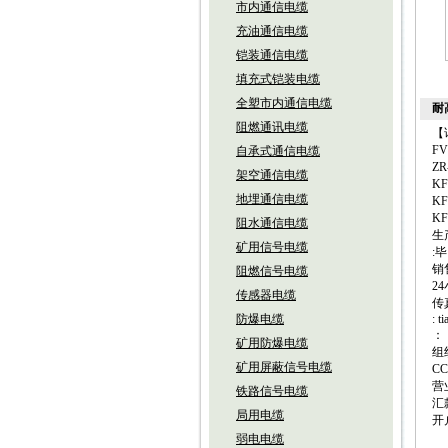
市内通信电缆
充油通信电缆
铠装通信电缆
填充式铠装电缆
全塑市内通信电缆
耐高
阻燃通讯电缆
【
FV
自承式通信电缆
ZR
架空通信电缆
KF
地埋通信电缆
KF
KF
阻水通信电缆
生
矿用信号电缆
:毕
销售
阻燃信号电缆
24
传感器电缆
传
防爆电缆
: t
： 
矿用防爆电缆
组
矿用屏蔽信号电缆
CC
营
铁路信号电缆
汇款
局用电缆
开
弱电电缆