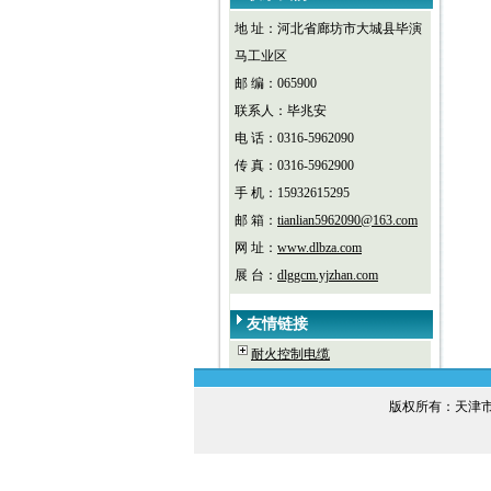
地 址：河北省廊坊市大城县毕演
马工业区
邮 编：065900
联系人：毕兆安
电 话：0316-5962090
传 真：0316-5962900
手 机：15932615295
邮 箱：
tianlian5962090@163.com
网 址：
www.dlbza.com
展 台：
dlggcm.yjzhan.com
友情链接
耐火控制电缆
版权所有：天津