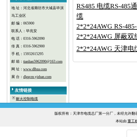
RS485 电缆RS-4
地 址：河北省廊坊市大城县毕演
缆
马工业区
邮 编：065900
2*2*24AWG RS-4
联系人：毕兆安
2*2*24AWG 屏蔽
电 话：0316-5962090
传 真：0316-5962900
2*2*24AWG 天津
手 机：15932615295
邮 箱：
tianlian5962090@163.com
网 址：
www.dlbza.com
展 台：
dlggcm.yjzhan.com
友情链接
耐火控制电缆
版权所有：天津市电缆总厂第一分厂，未经允许
本站由
重工