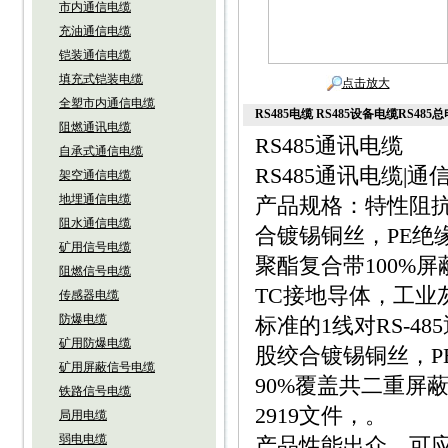
市内通信电缆
充油通信电缆
铠装通信电缆
填充式铠装电缆
点击放大
全塑市内通信电缆
RS485电缆 RS485设备电缆RS485
阻燃通讯电缆
RS485通讯电缆
自承式通信电缆
RS485通讯电缆|通信
架空通信电缆
地埋通信电缆
产品规格：特性阻抗1
阻水通信电缆
合镀锡铜丝，PE绝
矿用信号电缆
聚酯复合带100%
阻燃信号电缆
TC接地导体，工业灰
传感器电缆
防爆电缆
标准的1线对RS-4
矿用防爆电缆
股绞合镀锡铜丝，P
矿用屏蔽信号电缆
90%覆盖共二重屏
铁路信号电缆
2919文件，。
局用电缆
弱电电缆
产品性能出众，可