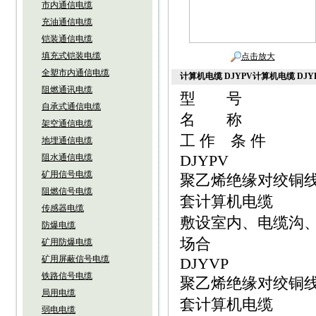
市内通信电缆
充油通信电缆
铠装通信电缆
填充式铠装电缆
点击放大
全塑市内通信电缆
计算机电缆 DJYPV计算机电缆 DJY
阻燃通讯电缆
型 号
自承式通信电缆
名 称
架空通信电缆
工 作 条 件
地埋通信电缆
DJYPV
阻水通信电缆
矿用信号电缆
聚乙烯绝缘对绞铜
阻燃信号电缆
套计算机电缆
传感器电缆
敷设室内、电缆沟
防爆电缆
场合
矿用防爆电缆
矿用屏蔽信号电缆
DJYVP
铁路信号电缆
聚乙烯绝缘对绞铜
局用电缆
套计算机电缆
弱电电缆