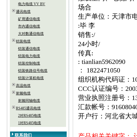
电力电缆 VV BV
场合
通讯电缆
生产单位：天津市电
矿用通信电缆
:毕 李
市内通信电缆
销售:/
大对数通信电缆
铠装电缆
24小时/
铠装通信电缆
传真:
铠装电力电缆
: tianlian5962090
铠装控制电缆
： 1822471050
铠装铁路信号电缆
组织机构代码证：1095
铠装计算机电缆
高温电缆
CCC认证编号：20030
射频电缆
营业执照注册号：1310
射频同轴电缆
汇款帐号：916080400
RS485通讯电缆
开户行：河北省大
2对RS485电缆
1对RS485电缆
产品相关关键字：
联系我们