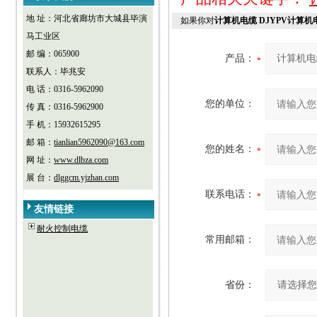
地 址：河北省廊坊市大城县毕演
如果你对
计算机电缆 DJYPV计算机电
马工业区
邮 编：065900
产品：
联系人：毕兆安
电 话：0316-5962090
您的单位：
传 真：0316-5962900
手 机：15932615295
邮 箱：
tianlian5962090@163.com
您的姓名：
网 址：
www.dlbza.com
展 台：
dlggcm.yjzhan.com
联系电话：
友情链接
耐火控制电缆
常用邮箱：
省份：