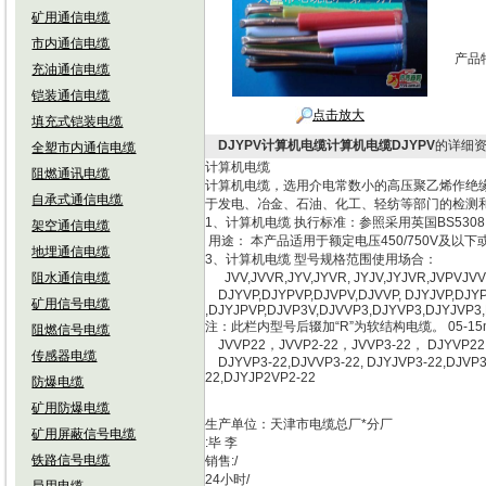
矿用通信电缆
市内通信电缆
产品
充油通信电缆
铠装通信电缆
点击放大
填充式铠装电缆
DJYPV计算机电缆计算机电缆DJYPV
的详细
全塑市内通信电缆
计算机电缆
阻燃通讯电缆
计算机电缆，选用介电常数小的高压聚乙烯作绝
自承式通信电缆
于发电、冶金、石油、化工、轻纺等部门的检测
1、计算机电缆 执行标准：参照采用英国BS5308
架空通信电缆
用途： 本产品适用于额定电压450/750V及
地埋通信电缆
3、计算机电缆 型号规格范围使用场合：
阻水通信电缆
JVV,JVVR,JYV,JYVR, JYJV,JYJVR,JVP
DJYVP,DJYPVP,DJVPV,DJVVP, DJYJVP,DJY
矿用信号电缆
,DJYJPVP,DJVP3V,DJVVP3,DJYVP3,DJYJVP3
注：此栏内型号后辍加“R”为软结构电缆。 05-
阻燃信号电缆
JVVP22，JVVP2-22，JVVP3-22， DJYVP2
传感器电缆
DJYVP3-22,DJVVP3-22, DJYJVP3-22,DJVP3
22,DJYJP2VP2-22
防爆电缆
矿用防爆电缆
生产单位：天津市电缆总厂*分厂
矿用屏蔽信号电缆
:毕 李
铁路信号电缆
销售:/
24小时/