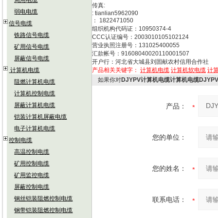
局用电缆
传真:
弱电电缆
: tianlian5962090
： 1822471050
信号电缆
组织机构代码证：10950374-4
铁路信号电缆
CCC认证编号：2003010105102124
营业执照注册号：131025400055
矿用信号电缆
汇款帐号：91608040020110001507
屏蔽信号电缆
开户行：河北省大城县刘固献农村信用合作社
计算机电缆
产品相关关键字：
计算机电缆
计算机软电缆
计
如果你对
DJYPV计算机电缆计算机电缆DJYP
阻燃计算机电缆
计算机控制电缆
屏蔽计算机电缆
产品：
铠装计算机屏蔽电缆
电子计算机电缆
您的单位：
控制电缆
高温控制电缆
矿用控制电缆
您的姓名：
矿用监控电缆
屏蔽控制电缆
钢丝铠装阻燃控制电缆
联系电话：
钢带铠装阻燃控制电缆