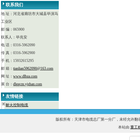
联系我们
地 址：河北省廊坊市大城县毕演马
工业区
邮 编：065900
联系人：毕兆安
电 话：0316-5962090
传 真：0316-5962900
手 机：15932615295
邮 箱：
tianlian5962090@163.com
网 址：
www.dlbza.com
展 台：
dlggcm.yjzhan.com
友情链接
耐火控制电缆
版权所有：天津市电缆总厂第一分厂，未经允许
本站由
重工