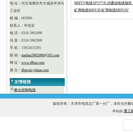
MHYV电缆10*2*7/0.28通信电缆报价 
地 址：河北省廊坊市大城县毕演马
矿用电缆MHYAV矿用电缆MHYAV
工业区
邮 编：065900
联系人：毕兆安
电 话：0316-5962090
传 真：0316-5962900
手 机：15932615295
邮 箱：
tianlian5962090@163.com
网 址：
www.dlbza.com
展 台：
dlggcm.yjzhan.com
友情链接
耐火控制电缆
版权所有：天津市电缆总厂第一分厂，未经允许
本站由
重工