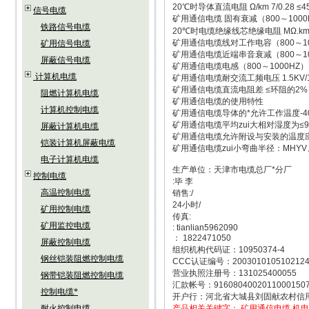
20℃时导体直流电阻 Ω/km 7/0.28 ≤45 
信号电缆
矿用通信电缆 固有衰减（800～1000HZ） d
铁路信号电缆
20℃时电缆绝缘线芯绝缘电阻 MΩ.km 
矿用通信电缆线对工作电容（800～1000H
矿用信号电缆
矿用通信电缆近端串音衰减（800～1000H
屏蔽信号电缆
矿用通信电缆电感（800～1000HZ） uH
计算机电缆
矿用通信电缆耐交流工频电压 1.5KV/
矿用通信电缆直流电阻差 ≤环阻的2%
阻燃计算机电缆
矿用通信电缆的使用特性
计算机控制电缆
矿用通信电缆导体的*允许工作温度-40
矿用通信电缆平均zui大相对湿度为≤9
屏蔽计算机电缆
矿用通信电缆允许附设与安装的温度应
铠装计算机屏蔽电缆
矿用通信电缆zui小弯曲半径：MHY
电子计算机电缆
生产单位：天津市电缆总厂*分厂
控制电缆
:毕 李
高温控制电缆
销售:/
24小时/
矿用控制电缆
传真:
矿用监控电缆
: tianlian5962090
： 1822471050
屏蔽控制电缆
组织机构代码证：10950374-4
钢丝铠装阻燃控制电缆
CCC认证编号：200301010510212
营业执照注册号：131025400055
钢带铠装阻燃控制电缆
汇款帐号：9160804002011000150
控制电缆*
开户行：河北省大城县刘固献农村信
耐火控制电缆
产品相关关键字：
矿用通信电缆
机电