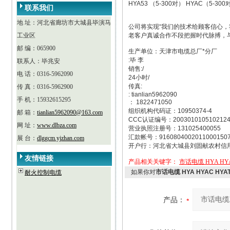
HYA53 （5-300对） HYAC（5-300
联系我们
地 址：河北省廊坊市大城县毕演马
公司将实现“我们的技术给顾客信心
工业区
老客户真诚合作不段把握时代脉搏，
邮 编：065900
生产单位：天津市电缆总厂*分厂
:毕 李
联系人：毕兆安
销售:/
电 话：0316-5962090
24小时/
传真:
传 真：0316-5962900
: tianlian5962090
手 机：15932615295
： 1822471050
组织机构代码证：10950374-4
邮 箱：
tianlian5962090@163.com
CCC认证编号：200301010510212
网 址：
www.dlbza.com
营业执照注册号：131025400055
汇款帐号：9160804002011000150
展 台：
dlggcm.yjzhan.com
开户行：河北省大城县刘固献农村信
友情链接
产品相关关键字：
市话电缆 HYA HYAC
如果你对
市话电缆 HYA HYAC HYA
耐火控制电缆
产品：