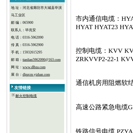
地 址：河北省廊坊市大城县毕演
马工业区
市内通信电缆：HYA33 
邮 编：065900
HYAT HYAT23 HY
联系人：毕兆安
电 话：0316-5962090
传 真：0316-5962900
控制电缆：KVV KVVP 
手 机：15932615295
ZRKVVP2-22-1 KVV
邮 箱：
tianlian5962090@163.com
网 址：
www.dlbza.com
展 台：
dlggcm.yjzhan.com
通信机房用阻燃软结构
友情链接
耐火控制电缆
高速公路紧急电缆GHY
铁路信号电缆 PZYA（