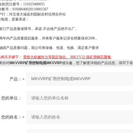
业执照注册号：
131025400055
款帐号：
91608040020110001507
户行：河北省大城县刘固献农村信用合作社
联电缆，质量承诺：
签订产品质量保障书，承诺
-
不合格产品绝不出厂。
两年内产品质量跟踪服务，并将客户服务记录在档案保存
20
年。
确因产品质量问题，我公司将保修、包退、包换、满足客户要求
品相关关键字：
受较大机械外力等固定场合。 MKVV32 煤矿用铜芯聚氯
果你对
MKVVRP矿用控制电缆MKVVRP
感兴趣，想了解更详细的产品信息，填写下表
产品：
您的单位：
您的姓名：