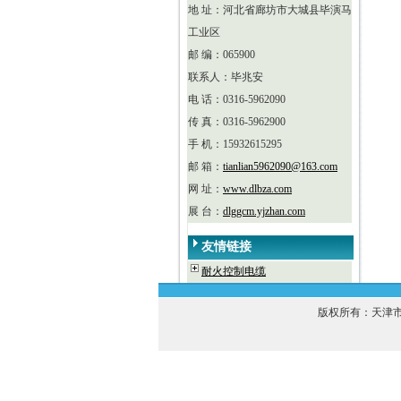
地 址：河北省廊坊市大城县毕演马
工业区
邮 编：065900
联系人：毕兆安
电 话：0316-5962090
传 真：0316-5962900
手 机：15932615295
邮 箱：
tianlian5962090@163.com
网 址：
www.dlbza.com
展 台：
dlggcm.yjzhan.com
友情链接
耐火控制电缆
版权所有：天津