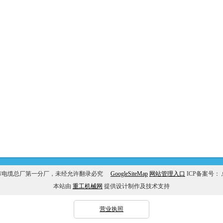
市电缆总厂第一分厂，未经允许翻录必究
GoogleSiteMap
网站管理入口
ICP备案号：
本站由
重工机械网
提供设计制作及技术支持
营业执照