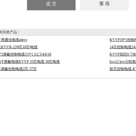
同类产品：
用通信电缆mhyv
KVVP19*1控
KVVR-22|9芯10芯|电缆
14芯控制电缆24
P2屏蔽控制电缆5/3*1.5/2.5/4/6/16
KVVP四芯0.75
VP屏蔽电缆KVVP 33芯电缆 30芯电缆
kvv22 kvv3
屏蔽控制电缆2芯-37芯
软芯控制电缆-K