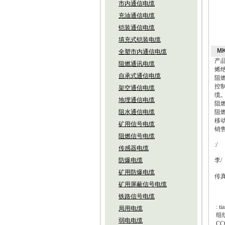
市内通信电缆
充油通信电缆
铠装通信电缆
填充式铠装电缆
M
全塑市内通信电缆
产品
阻燃通讯电缆
烯
自承式通信电缆
阻
控
架空通信电缆
缆
地埋通信电缆
阻
阻水通信电缆
阻
移
矿用信号电缆
销
阻燃信号电缆
:/
传感器电缆
防爆电缆
李
/
矿用防爆电缆
传
矿用屏蔽信号电缆
铁路信号电缆
: t
局用电缆
组
弱电电缆
CC