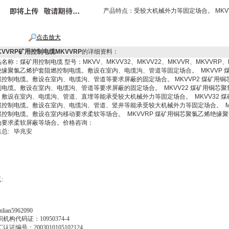
产品特点：
受较大机械外力等固定场合。 MKV
点击放大
KVVRP矿用控制电缆MKVVRP
的详细资料：
名称：煤矿用控制电缆 型号：MKVV、MKVV32、MKVV22、MKVVR、MKVVRP、M
绝缘聚氯乙烯护套阻燃控制电缆。敷设在室内、电缆沟、管道等固定场合。 MKVVP
燃控制电缆。敷设在室内、电缆沟、管道等要求屏蔽的固定场合。 MKVVP2 煤矿用
制电缆。敷设在室内、电缆沟、管道等要求屏蔽的固定场合。 MKVV22 煤矿用铜芯
。敷设在室内、电缆沟、管道、直埋等能承受较大机械外力等固定场合。 MKVV32 
燃控制电缆。敷设在室内、电缆沟、管道、竖井等能承受较大机械外力等固定场合。 M
燃控制电缆。敷设在室内移动要求柔软等场合。 MKVVRP 煤矿用铜芯聚氯乙烯绝缘
动要求柔软屏蔽等场合。价格咨询：
售总
:
毕兆安
真
:
ianlian5962090
织机构代码证：
10950374-4
C
认证编号：
2003010105102124