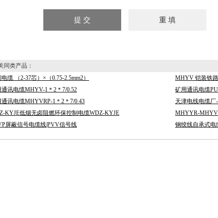
同类产品：
电缆 （2-37芯）×（0.75-2.5mm2）
MHYV 铠装铁
通讯电缆MHYV-1＊2＊7/0.52
矿用通讯电缆PUYV
通讯电缆MHYVRP-1＊2＊7/0.43
天津电线电缆厂
Z-KYJE低烟无卤阻燃环保控制电缆WDZ-KYJE
MHYYR-MHY
VP屏蔽信号电缆线|PVV信号线
钢绞线自承式电缆|