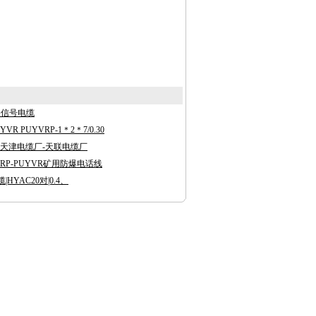
路信号电缆
R PUYVRP-1＊2＊7/0.30
-天津电缆厂-天联电缆厂
VRP-PUYVR矿用防爆电话线
HYAC20对|0.4、