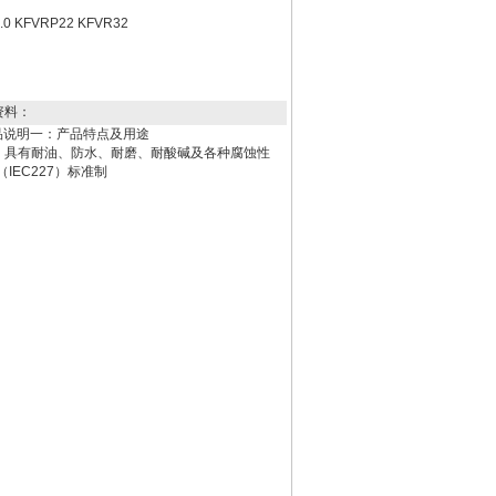
KFVRP22 KFVR32
资料：
制电缆产品说明一：产品特点及用途
线，具有耐油、防水、耐磨、耐酸碱及各种腐蚀性
（IEC227）标准制