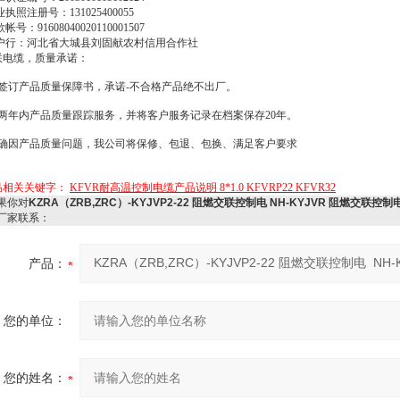
业执照注册号：
131025400055
款帐号：
91608040020110001507
户行：河北省大城县刘固献农村信用合作社
联电缆，质量承诺：
签订产品质量保障书，承诺
-
不合格产品绝不出厂。
两年内产品质量跟踪服务，并将客户服务记录在档案保存
20
年。
确因产品质量问题，我公司将保修、包退、包换、满足客户要求
品相关关键字：
KFVR耐高温控制电缆产品说明 8*1.0 KFVRP22 KFVR32
果你对
KZRA（ZRB,ZRC）-KYJVP2-22 阻燃交联控制电 NH-KYJVR 阻燃交联控制
厂家联系：
产品：
您的单位：
您的姓名：