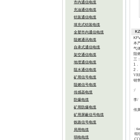
市内通信电缆
充油通信电缆
铠装通信电缆
填充式铠装电缆
K
全塑市内通信电缆
KF
阻燃通讯电缆
本
自承式通信电缆
气
阻
架空通信电缆
三
地埋通信电缆
1
阻水通信电缆
2
VRP
矿用信号电缆
销
阻燃信号电缆
:/
传感器电缆
防爆电缆
李
/
矿用防爆电缆
传
矿用屏蔽信号电缆
铁路信号电缆
: t
局用电缆
组
弱电电缆
CC