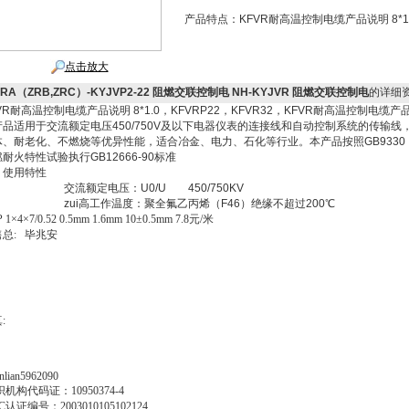
产品特点：
KFVR耐高温控制电缆产品说明 8*1.0 
点击放大
ZRA（ZRB,ZRC）-KYJVP2-22 阻燃交联控制电 NH-KYJVR 阻燃交联控制电
的详细
VR耐高温控制电缆产品说明 8*1.0，KFVRP22，KFVR32，KFVR耐高温控
产品适用于交流额定电压450/750V及以下电器仪表的连接线和自动控制系统的传输
体、耐老化、不燃烧等优异性能，适合冶金、电力、石化等行业。本产品按照GB9330
燃耐火特性试验执行GB12666-90标准
：使用特性
． 交流额定电压：U0/U 450/750KV
． zui高工作温度：聚全氟乙丙烯（F46）绝缘不超过200℃
 1×4×7/0.52 0.5mm 1.6mm 10±0.5mm 7.8
元
/
米
售总
:
毕兆安
真
:
ianlian5962090
织机构代码证：
10950374-4
C
认证编号：
2003010105102124