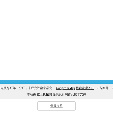
市电缆总厂第一分厂，未经允许翻录必究
GoogleSiteMap
网站管理入口
ICP备案号：
本站由
重工机械网
提供设计制作及技术支持
营业执照