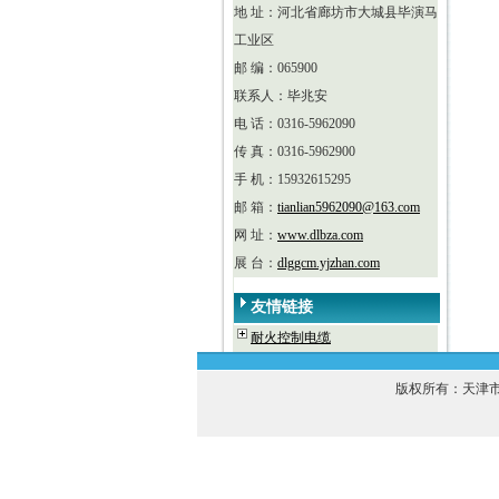
地 址：河北省廊坊市大城县毕演马
工业区
邮 编：065900
联系人：毕兆安
电 话：0316-5962090
传 真：0316-5962900
手 机：15932615295
邮 箱：
tianlian5962090@163.com
网 址：
www.dlbza.com
展 台：
dlggcm.yjzhan.com
友情链接
耐火控制电缆
版权所有：天津