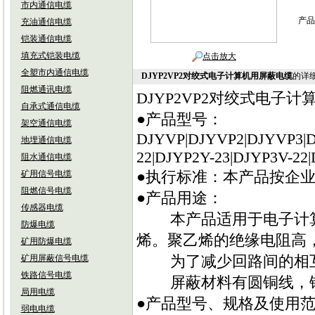
市内通信电缆
产品
充油通信电缆
铠装通信电缆
填充式铠装电缆
点击放大
全塑市内通信电缆
DJYP2VP2对绞式电子计算机用屏蔽电缆
的详
阻燃通讯电缆
DJYP2VP2对绞式电
自承式通信电缆
●产品型号：
架空通信电缆
DJYVP|DJYVP2|DJYVP3|
地埋通信电缆
22|DJYP2Y-23|DJYP3V-22|
阻水通信电缆
●执行标准：本产品按企业标
矿用信号电缆
阻燃信号电缆
●产品用途：
传感器电缆
本产品适用于电子计算机
防爆电缆
烯。聚乙烯的绝缘电阻高
矿用防爆电缆
为了减少回路间的相互串
矿用屏蔽信号电缆
铁路信号电缆
屏蔽材料有圆铜线，铜带
局用电缆
●产品型号、规格及使用范
弱电电缆