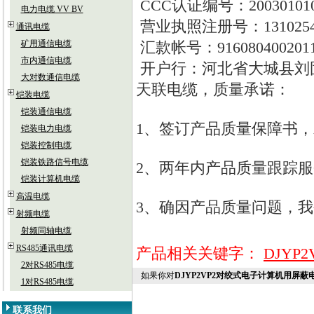
CCC
认证编号：
20030101
电力电缆 VV BV
营业执照注册号：
131025
通讯电缆
矿用通信电缆
汇款帐号：
916080400201
市内通信电缆
开户行：河北省大城县刘
大对数通信电缆
天联电缆，质量承诺：
铠装电缆
铠装通信电缆
1
、签订产品质量保障书，
铠装电力电缆
铠装控制电缆
铠装铁路信号电缆
2
、两年内产品质量跟踪服
铠装计算机电缆
高温电缆
3
、确因产品质量问题，我
射频电缆
射频同轴电缆
RS485通讯电缆
产品相关关键字：
DJY
2对RS485电缆
如果你对
DJYP2VP2对绞式电子计算机用屏蔽
1对RS485电缆
联系我们