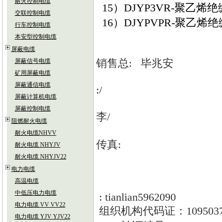
耐火控制电缆
15）DJYP3VR-聚
交联控制电缆
16）DJYPVPR-聚
行车控制电缆
本安型控制电缆
屏蔽电缆
销售总
:
毕兆安
屏蔽信号电缆
矿用屏蔽电缆
屏蔽通信电缆
:/
屏蔽计算机电缆
屏蔽控制电缆
李
/
阻燃耐火电缆
耐火电缆NHVV
传真
:
耐火电缆 NHYJV
耐火电缆 NHYJV22
电力电缆
高温电缆
中低压电力电缆
: tianlian5962090
电力电缆 VV VV22
组织机构代码证：
109503
电力电缆 YJV YJV22