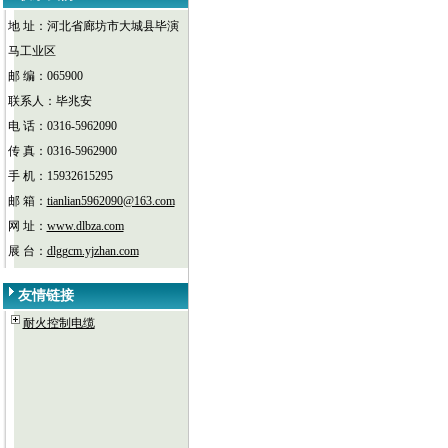
地 址：河北省廊坊市大城县毕演
马工业区
邮 编：065900
联系人：毕兆安
电 话：0316-5962090
传 真：0316-5962900
手 机：15932615295
邮 箱：
tianlian5962090@163.com
网 址：
www.dlbza.com
展 台：
dlggcm.yjzhan.com
友情链接
耐火控制电缆