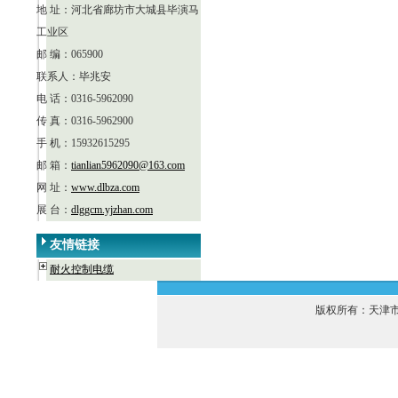
地 址：河北省廊坊市大城县毕演马
工业区
邮 编：065900
联系人：毕兆安
电 话：0316-5962090
传 真：0316-5962900
手 机：15932615295
邮 箱：
tianlian5962090@163.com
网 址：
www.dlbza.com
展 台：
dlggcm.yjzhan.com
友情链接
耐火控制电缆
版权所有：天津