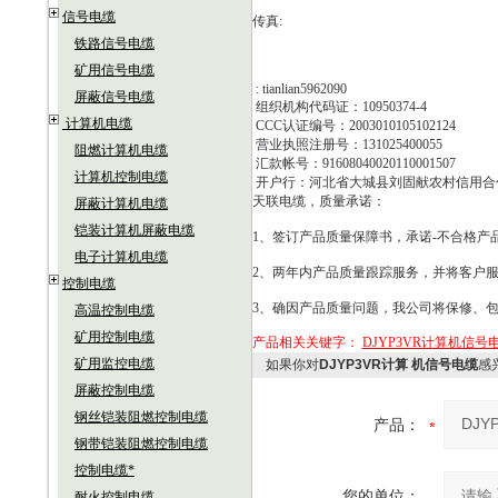
信号电缆
传真
:
铁路信号电缆
矿用信号电缆
: tianlian5962090
屏蔽信号电缆
组织机构代码证：
10950374-4
计算机电缆
CCC
认证编号：
2003010105102124
营业执照注册号：
131025400055
阻燃计算机电缆
汇款帐号：
91608040020110001507
计算机控制电缆
开户行：河北省大城县刘固献农村信用合
天联电缆，质量承诺：
屏蔽计算机电缆
铠装计算机屏蔽电缆
1
、签订产品质量保障书，承诺
-
不合格产
电子计算机电缆
2
、两年内产品质量跟踪服务，并将客户
控制电缆
3
、确因产品质量问题，我公司将保修、
高温控制电缆
矿用控制电缆
产品相关关键字：
DJYP3VR计算机信号
矿用监控电缆
如果你对
DJYP3VR计算 机信号电缆
感
屏蔽控制电缆
钢丝铠装阻燃控制电缆
产品：
钢带铠装阻燃控制电缆
控制电缆*
您的单位：
耐火控制电缆