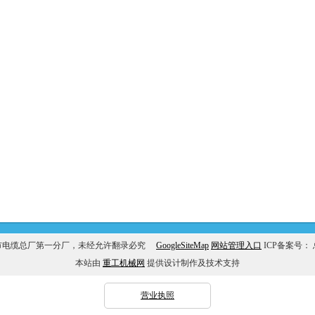
市电缆总厂第一分厂，未经允许翻录必究
GoogleSiteMap
网站管理入口
ICP备案号：
本站由
重工机械网
提供设计制作及技术支持
营业执照