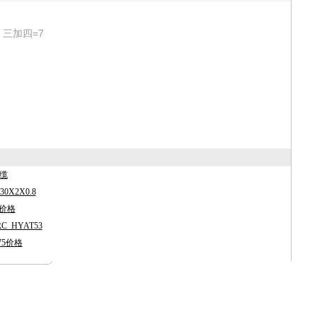
三加四=7
电缆
X2X0.8
价格
_HYAT53
75价格