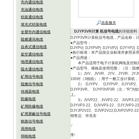
市内通信电缆
充油通信电缆
铠装通信电缆
点击放大
填充式铠装电缆
DJYP3VR计算 机信号电缆
的详细资料
全塑市内通信电缆
DJYP3VR计算机信号电缆，产品名称：计
阻燃通讯电缆
●产品型号：
自承式通信电缆
DJYPV| DJYPVP| DJYVP2| DJYYP2| 
●执行标准：本产品按企业标准并参照采用英
架空通信电缆
●产品用途：
地埋通信电缆
本产品适用于电子计算机网络及控制系
●产品型号、规格及使用范围：（注：阻燃型
阻水通信电缆
1）JVV、JVVR、JYV、JYVR、JYJV、
矿用信号电缆
100对（3线组）；用于一般工业计算机
阻燃信号电缆
2） DJYPV、 DJYPVP、DJYVP2、 D
DJYP3VR、 DJYP3VP3R（注：
传感器电缆
上。
防爆电缆
3）JVVP22、JVVP2-22、JVVP3-22、
DJYVP3-22、DJVVP3-22、DJYJVP3-
矿用防爆电缆
DJYJP2V22、DJVP2V22,DJVP2
矿用屏蔽信号电缆
销售总
:
毕兆安
铁路信号电缆
:/
局用电缆
李
/
弱电电缆