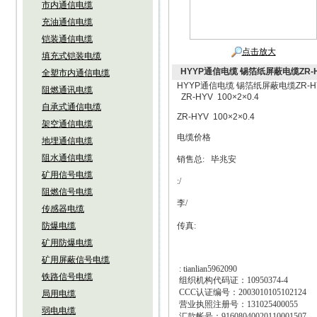
市内通信电缆
充油通信电缆
铠装通信电缆
点击放大
填充式铠装电缆
HYYP通信电缆 锡箔纸屏蔽电缆ZR-
全塑市内通信电缆
HYYP通信电缆 锡箔纸屏蔽电缆ZR-
阻燃通讯电缆
ZR-HYV 100×2×0.4
自承式通信电缆
ZR-HYV 100×2×0.4
架空通信电缆
电缆价格
地埋通信电缆
阻水通信电缆
销售总
:
毕兆安
矿用信号电缆
:/
阻燃信号电缆
李
/
传感器电缆
防爆电缆
传真
:
矿用防爆电缆
矿用屏蔽信号电缆
: tianlian5962090
铁路信号电缆
组织机构代码证：
10950374-4
CCC
认证编号：
2003010105102124
局用电缆
营业执照注册号：
131025400055
弱电电缆
汇款帐号：
91608040020110001507