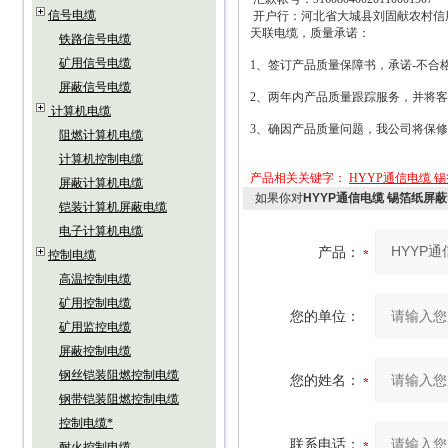
信号电缆
开户行：河北省大城县刘固献农村信
天联电缆，质量承诺：
铁路信号电缆
矿用信号电缆
1
、签订产品质量保障书，承诺
-
不合
屏蔽信号电缆
2
、两年内产品质量跟踪服务，并将客
计算机电缆
3
、确因产品质量问题，我公司将保修
阻燃计算机电缆
计算机控制电缆
产品相关关键字：
HYYP通信电缆 锡
屏蔽计算机电缆
如果你对
HYYP通信电缆 锡箔纸屏蔽电
铠装计算机屏蔽电缆
电子计算机电缆
产品：
控制电缆
高温控制电缆
矿用控制电缆
您的单位：
矿用监控电缆
屏蔽控制电缆
钢丝铠装阻燃控制电缆
您的姓名：
钢带铠装阻燃控制电缆
控制电缆*
联系电话：
耐火控制电缆