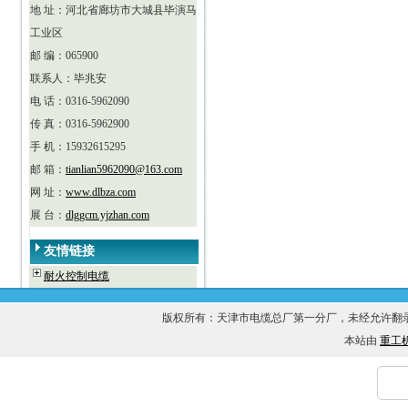
地 址：河北省廊坊市大城县毕演马
工业区
邮 编：065900
联系人：毕兆安
电 话：0316-5962090
传 真：0316-5962900
手 机：15932615295
邮 箱：
tianlian5962090@163.com
网 址：
www.dlbza.com
展 台：
dlggcm.yjzhan.com
友情链接
耐火控制电缆
版权所有：天津市电缆总厂第一分厂，未经允许
本站由
重工