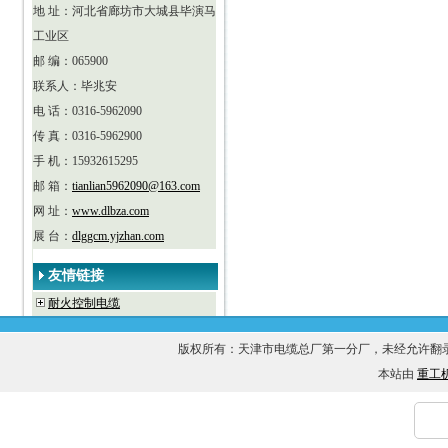
地 址：河北省廊坊市大城县毕演马
工业区
邮 编：065900
联系人：毕兆安
电 话：0316-5962090
传 真：0316-5962900
手 机：15932615295
邮 箱：
tianlian5962090@163.com
网 址：
www.dlbza.com
展 台：
dlggcm.yjzhan.com
友情链接
耐火控制电缆
版权所有：天津市电缆总厂第一分厂，未经允许
本站由
重工